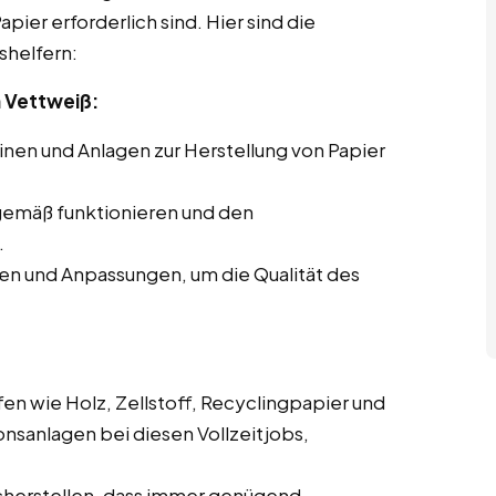
pier erforderlich sind. Hier sind die
shelfern:
 Vettweiß:
en und Anlagen zur Herstellung von Papier
gemäß funktionieren und den
.
en und Anpassungen, um die Qualität des
en wie Holz, Zellstoff, Recyclingpapier und
onsanlagen bei diesen Vollzeitjobs,
cherstellen, dass immer genügend