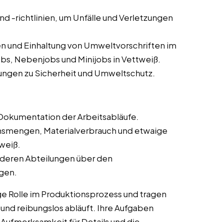
und -richtlinien, um Unfälle und Verletzungen
n und Einhaltung von Umweltvorschriften im
obs, Nebenjobs und Minijobs in Vettweiß.
ungen zu Sicherheit und Umweltschutz.
Dokumentation der Arbeitsabläufe.
onsmengen, Materialverbrauch und etwaige
weiß.
deren Abteilungen über den
ngen.
ge Rolle im Produktionsprozess und tragen
t und reibungslos abläuft. Ihre Aufgaben
 Aufmerksamkeit für Details und die