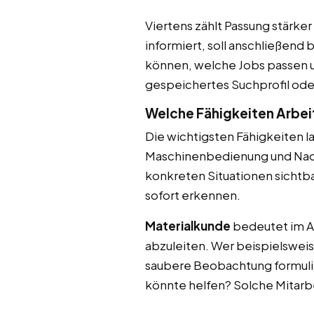
Viertens zählt Passung stärke
informiert, soll anschließend
können, welche Jobs passen un
gespeichertes Suchprofil ode
Welche Fähigkeiten Arbeit
Die wichtigsten Fähigkeiten l
Maschinenbedienung und Nach
konkreten Situationen sicht
sofort erkennen.
Materialkunde
bedeutet im Al
abzuleiten. Wer beispielsweis
saubere Beobachtung formulier
könnte helfen? Solche Mitarb