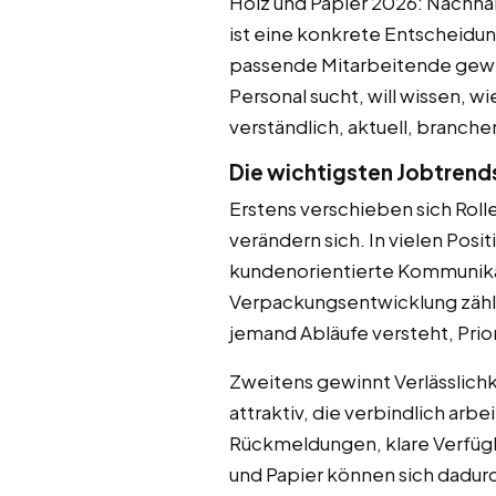
Holz und Papier 2026: Nachhal
ist eine konkrete Entscheidu
passende Mitarbeitende gewin
Personal sucht, will wissen, 
verständlich, aktuell, branch
Die wichtigsten Jobtrend
Erstens verschieben sich Roll
verändern sich. In vielen Pos
kundenorientierte Kommunikat
Verpackungsentwicklung zählt
jemand Abläufe versteht, Prio
Zweitens gewinnt Verlässlich
attraktiv, die verbindlich arb
Rückmeldungen, klare Verfügb
und Papier können sich dadu