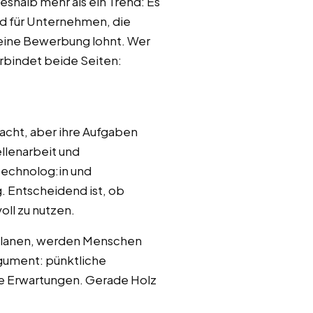
eshalb mehr als ein Trend: Es
nd für Unternehmen, die
 eine Bewerbung lohnt. Wer
erbindet beide Seiten:
Nacht, aber ihre Aufgaben
llenarbeit und
technolog:in und
. Entscheidend ist, ob
oll zu nutzen.
 planen, werden Menschen
argument: pünktliche
he Erwartungen. Gerade Holz