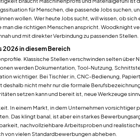
tigkeit braucht Maschinenprofis und Materialgefühl ist d
ngssituation für Menschen, die passende Jobs suchen, u
nen wollen. Wer heute Jobs sucht, will wissen, ob sich
wie man die richtigen Menschen anspricht. Woodknight v
ennah und mit direkter Verbindung zu passenden Stellen.
s 2026 in diesem Bereich
enprofile. Klassische Stellen verschwinden selten über 
itionen werden Dokumentation, Tool-Nutzung, Schnittste
ion wichtiger. Bei Tischler:in, CNC-Bedienung, Papier
 deshalb nicht mehr nur die formale Berufsbezeichnung
ritäten setzen kann und bereit ist, neue Werkzeuge sinnv
keit. In einem Markt, in dem Unternehmen vorsichtiger
eiten. Das klingt banal, ist aber ein starkes Bewerbungs
arkeit, nachvollziehbare Arbeitsproben und realistisc
rch von vielen Standardbewerbungen abheben.