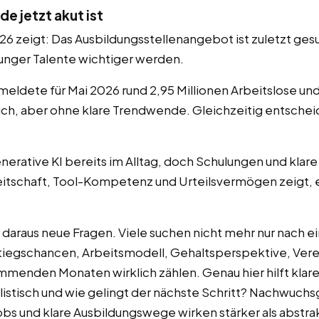
e jetzt akut ist
26 zeigt: Das Ausbildungsstellenangebot ist zuletzt ge
junger Talente wichtiger werden.
meldete für Mai 2026 rund 2,95 Millionen Arbeitslose un
ch, aber ohne klare Trendwende. Gleichzeitig entscheid
rative KI bereits im Alltag, doch Schulungen und klare
eitschaft, Tool-Kompetenz und Urteilsvermögen zeigt,
 daraus neue Fragen. Viele suchen nicht mehr nur nach 
stiegschancen, Arbeitsmodell, Gehaltsperspektive, Vere
menden Monaten wirklich zählen. Genau hier hilft klare
listisch und wie gelingt der nächste Schritt? Nachwuch
njobs und klare Ausbildungswege wirken stärker als abs