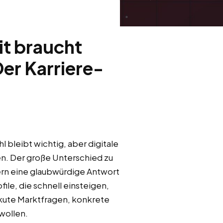
it braucht
er Karriere-
 bleibt wichtig, aber digitale
n. Der große Unterschied zu
ern eine glaubwürdige Antwort
ile, die schnell einsteigen,
akute Marktfragen, konkrete
wollen.