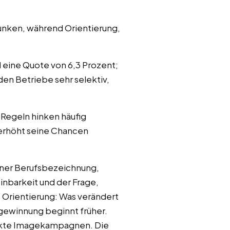
sunken, während Orientierung,
d eine Quote von 6,3 Prozent;
en Betriebe sehr selektiv,
 Regeln hinken häufig
 erhöht seine Chancen
einer Berufsbezeichnung,
inbarkeit und der Frage,
 Orientierung: Was verändert
sgewinnung beginnt früher.
trakte Imagekampagnen. Die