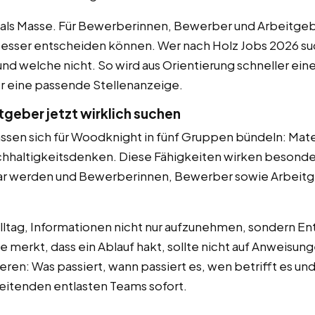
r als Masse. Für Bewerberinnen, Bewerber und Arbeitgebe
 besser entscheiden können. Wer nach Holz Jobs 2026 su
d welche nicht. So wird aus Orientierung schneller ei
r eine passende Stellenanzeige.
geber jetzt wirklich suchen
assen sich für Woodknight in fünf Gruppen bündeln: Mate
haltigkeitsdenken. Diese Fähigkeiten wirken besonders
bar werden und Bewerberinnen, Bewerber sowie Arbeit
ltag, Informationen nicht nur aufzunehmen, sondern E
e merkt, dass ein Ablauf hakt, sollte nicht auf Anweisun
en: Was passiert, wann passiert es, wen betrifft es und
eitenden entlasten Teams sofort.