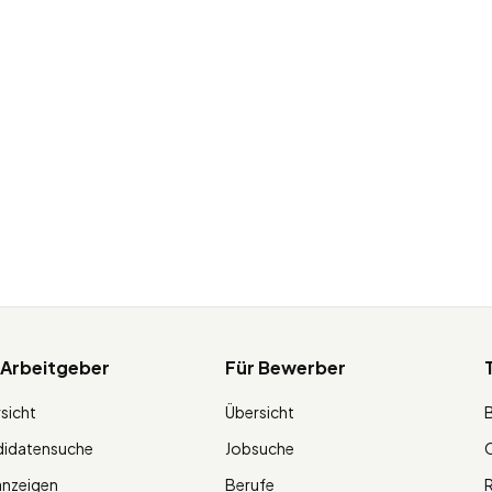
 Arbeitgeber
Für Bewerber
sicht
Übersicht
didatensuche
Jobsuche
O
anzeigen
Berufe
R