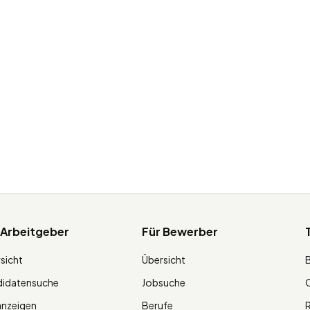
 Arbeitgeber
Für Bewerber
sicht
Übersicht
didatensuche
Jobsuche
O
anzeigen
Berufe
R