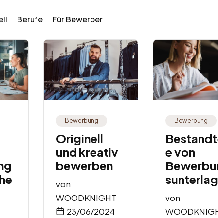
ll
Berufe
Für Bewerber
Bewerbung
Bewerbung
Originell
Bestandte
und kreativ
e von
ng
bewerben
Bewerbu
he
sunterla
von
WOODKNIGHT
von
23/06/2024
WOODKNIG