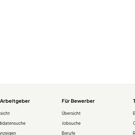
 Arbeitgeber
Für Bewerber
sicht
Übersicht
didatensuche
Jobsuche
O
anzeigen
Berufe
R